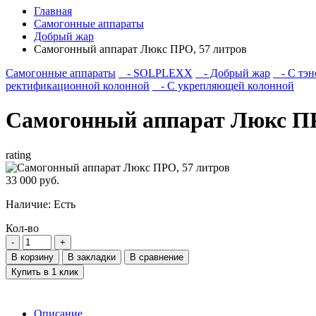
Главная
Самогонные аппараты
Добрый жар
Самогонный аппарат Люкс ПРО, 57 литров
Самогонные аппараты
- SOLPLEXX
- Добрый жар
- С тэн
ректификационной колонной
- С укрепляющей колонной
Самогонный аппарат Люкс ПР
rating
33 000 руб.
Наличие:
Есть
Кол-во
В корзину
В закладки
В сравнение
Купить в 1 клик
Описание