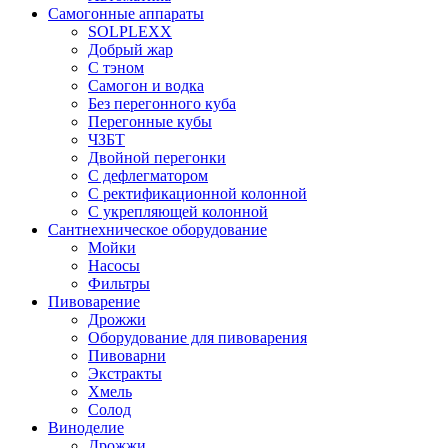
Самогонные аппараты
SOLPLEXX
Добрый жар
С тэном
Самогон и водка
Без перегонного куба
Перегонные кубы
ЧЗБТ
Двойной перегонки
С дефлегматором
С ректификационной колонной
С укрепляющей колонной
Сантнехническое оборудование
Мойки
Насосы
Фильтры
Пивоварение
Дрожжи
Оборудование для пивоварения
Пивоварни
Экстракты
Хмель
Солод
Виноделие
Дрожжи