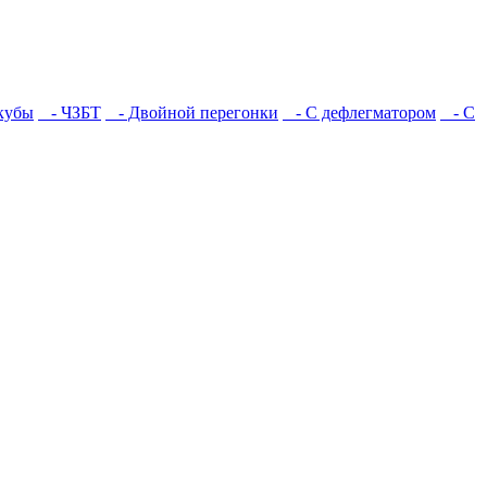
кубы
- ЧЗБТ
- Двойной перегонки
- С дефлегматором
- С