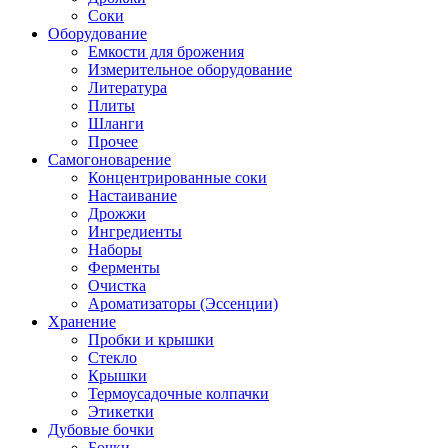
Соки
Оборудование
Емкости для брожения
Измерительное оборудование
Литература
Плиты
Шланги
Прочее
Самогоноварение
Концентрированные соки
Настаивание
Дрожжи
Ингредиенты
Наборы
Ферменты
Очистка
Ароматизаторы (Эссенции)
Хранение
Пробки и крышки
Стекло
Крышки
Термоусадочные колпачки
Этикетки
Дубовые бочки
Бочки