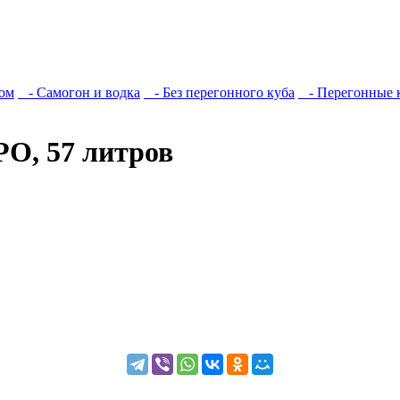
ом
- Самогон и водка
- Без перегонного куба
- Перегонные 
О, 57 литров