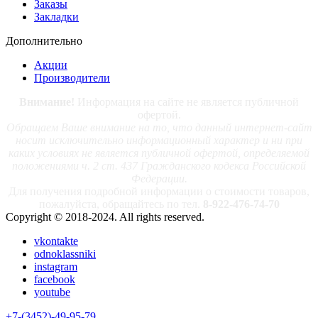
Заказы
Закладки
Дополнительно
Акции
Производители
Внимание!
Информация на сайте не является публичной
офертой.
Обращаем Ваше внимание на то, что данный интернет-сайт
носит исключительно информационный характер и ни при
каких условиях не является публичной офертой, определяемой
положениями ч. 2 ст. 437 Гражданского кодекса Российской
Федерации.
Для получения подробной информации о стоимости товаров,
пожалуйста, обращайтесь по тел.
8-922-476-74-70
Copyright © 2018-2024. All rights reserved.
vkontakte
odnoklassniki
instagram
facebook
youtube
+7-(3452)-49-95-79