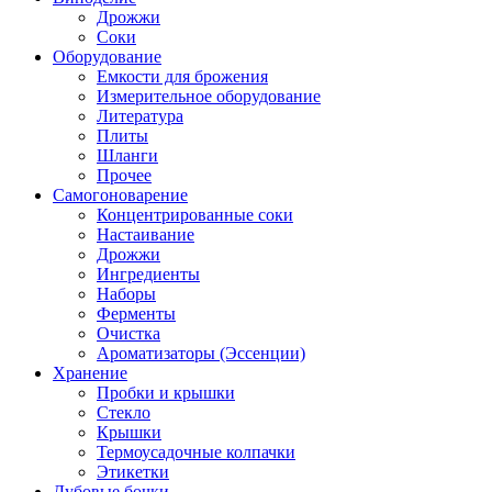
Дрожжи
Соки
Оборудование
Емкости для брожения
Измерительное оборудование
Литература
Плиты
Шланги
Прочее
Самогоноварение
Концентрированные соки
Настаивание
Дрожжи
Ингредиенты
Наборы
Ферменты
Очистка
Ароматизаторы (Эссенции)
Хранение
Пробки и крышки
Стекло
Крышки
Термоусадочные колпачки
Этикетки
Дубовые бочки