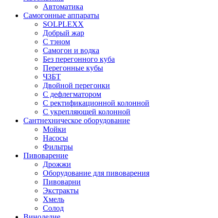
Автоматика
Самогонные аппараты
SOLPLEXX
Добрый жар
С тэном
Самогон и водка
Без перегонного куба
Перегонные кубы
ЧЗБТ
Двойной перегонки
С дефлегматором
С ректификационной колонной
С укрепляющей колонной
Сантнехническое оборудование
Мойки
Насосы
Фильтры
Пивоварение
Дрожжи
Оборудование для пивоварения
Пивоварни
Экстракты
Хмель
Солод
Виноделие