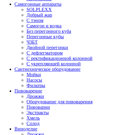
Самогонные аппараты
SOLPLEXX
Добрый жар
С тэном
Самогон и водка
Без перегонного куба
Перегонные кубы
ЧЗБТ
Двойной перегонки
С дефлегматором
С ректификационной колонной
С укрепляющей колонной
Сантнехническое оборудование
Мойки
Насосы
Фильтры
Пивоварение
Дрожжи
Оборудование для пивоварения
Пивоварни
Экстракты
Хмель
Солод
Виноделие
Дрожжи