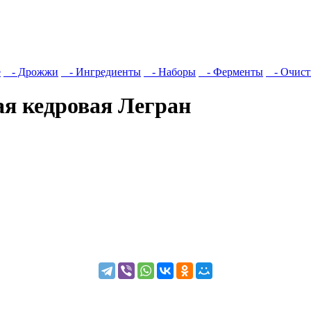
е
- Дрожжи
- Ингредиенты
- Наборы
- Ферменты
- Очист
ая кедровая Легран