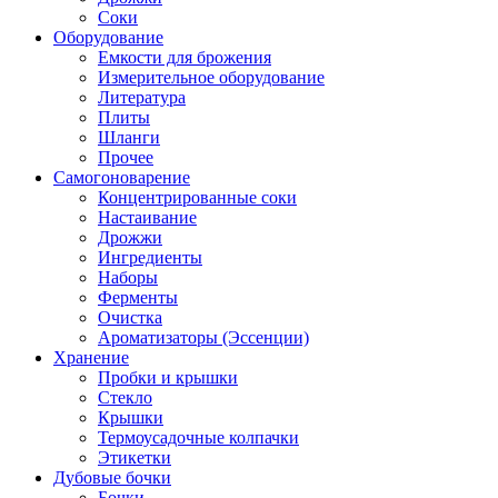
Соки
Оборудование
Емкости для брожения
Измерительное оборудование
Литература
Плиты
Шланги
Прочее
Самогоноварение
Концентрированные соки
Настаивание
Дрожжи
Ингредиенты
Наборы
Ферменты
Очистка
Ароматизаторы (Эссенции)
Хранение
Пробки и крышки
Стекло
Крышки
Термоусадочные колпачки
Этикетки
Дубовые бочки
Бочки