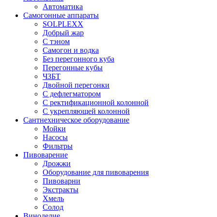
Автоматика
Самогонные аппараты
SOLPLEXX
Добрый жар
С тэном
Самогон и водка
Без перегонного куба
Перегонные кубы
ЧЗБТ
Двойной перегонки
С дефлегматором
С ректификационной колонной
С укрепляющей колонной
Сантнехническое оборудование
Мойки
Насосы
Фильтры
Пивоварение
Дрожжи
Оборудование для пивоварения
Пивоварни
Экстракты
Хмель
Солод
Виноделие