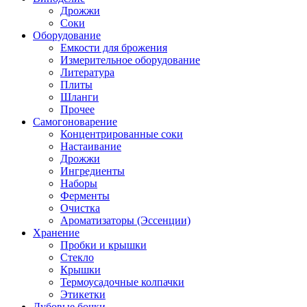
Дрожжи
Соки
Оборудование
Емкости для брожения
Измерительное оборудование
Литература
Плиты
Шланги
Прочее
Самогоноварение
Концентрированные соки
Настаивание
Дрожжи
Ингредиенты
Наборы
Ферменты
Очистка
Ароматизаторы (Эссенции)
Хранение
Пробки и крышки
Стекло
Крышки
Термоусадочные колпачки
Этикетки
Дубовые бочки