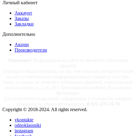
Личный кабинет
Аккаунт
Заказы
Закладки
Дополнительно
Акции
Производители
Внимание!
Информация на сайте не является публичной
офертой.
Обращаем Ваше внимание на то, что данный интернет-сайт
носит исключительно информационный характер и ни при
каких условиях не является публичной офертой, определяемой
положениями ч. 2 ст. 437 Гражданского кодекса Российской
Федерации.
Для получения подробной информации о стоимости товаров,
пожалуйста, обращайтесь по тел.
8-922-476-74-70
Copyright © 2018-2024. All rights reserved.
vkontakte
odnoklassniki
instagram