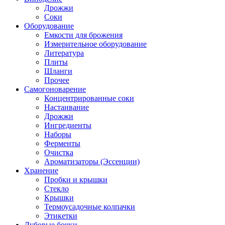
Дрожжи
Соки
Оборудование
Емкости для брожения
Измерительное оборудование
Литература
Плиты
Шланги
Прочее
Самогоноварение
Концентрированные соки
Настаивание
Дрожжи
Ингредиенты
Наборы
Ферменты
Очистка
Ароматизаторы (Эссенции)
Хранение
Пробки и крышки
Стекло
Крышки
Термоусадочные колпачки
Этикетки
Дубовые бочки