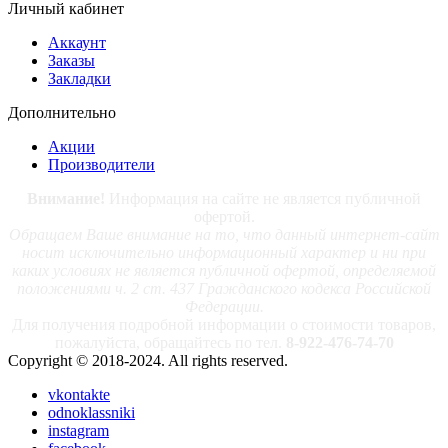
Личный кабинет
Аккаунт
Заказы
Закладки
Дополнительно
Акции
Производители
Внимание!
Информация на сайте не является публичной
офертой.
Обращаем Ваше внимание на то, что данный интернет-сайт
носит исключительно информационный характер и ни при
каких условиях не является публичной офертой, определяемой
положениями ч. 2 ст. 437 Гражданского кодекса Российской
Федерации.
Для получения подробной информации о стоимости товаров,
пожалуйста, обращайтесь по тел.
8-922-476-74-70
Copyright © 2018-2024. All rights reserved.
vkontakte
odnoklassniki
instagram