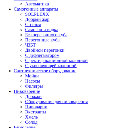
Автоматика
Самогонные аппараты
SOLPLEXX
Добрый жар
С тэном
Самогон и водка
Без перегонного куба
Перегонные кубы
ЧЗБТ
Двойной перегонки
С дефлегматором
С ректификационной колонной
С укрепляющей колонной
Сантнехническое оборудование
Мойки
Насосы
Фильтры
Пивоварение
Дрожжи
Оборудование для пивоварения
Пивоварни
Экстракты
Хмель
Солод
Виноделие