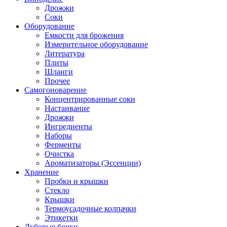
Дрожжи
Соки
Оборудование
Емкости для брожения
Измерительное оборудование
Литература
Плиты
Шланги
Прочее
Самогоноварение
Концентрированные соки
Настаивание
Дрожжи
Ингредиенты
Наборы
Ферменты
Очистка
Ароматизаторы (Эссенции)
Хранение
Пробки и крышки
Стекло
Крышки
Термоусадочные колпачки
Этикетки
Дубовые бочки