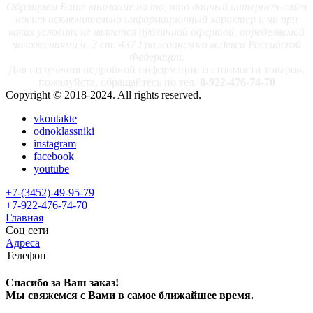
Обращаем Ваше внимание на то, что данный интернет-сайт
носит исключительно информационный характер и ни при
каких условиях не является публичной офертой, определяемой
положениями ч. 2 ст. 437 Гражданского кодекса Российской
Федерации.
Для получения подробной информации о стоимости товаров,
пожалуйста, обращайтесь по тел.
8-922-476-74-70
Copyright © 2018-2024. All rights reserved.
vkontakte
odnoklassniki
instagram
facebook
youtube
+7-(3452)-49-95-79
+7-922-476-74-70
Главная
Соц сети
Адреса
Телефон
Спасибо за Ваш заказ!
Мы свяжемся с Вами в самое ближайшее время.