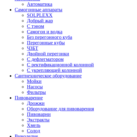
Автоматика
Самогонные аппараты
SOLPLEXX
Добрый жар
С тэном
Самогон и водка
Без перегонного куба
Перегонные кубы
ЧЗБТ
Двойной перегонки
С дефлегматором
С ректификационной колонной
С укрепляющей колонной
Сантнехническое оборудование
Мойки
Насосы
Фильтры
Пивоварение
Дрожжи
Оборудование для пивоварения
Пивоварни
Экстракты
Хмель
Солод
Виноделие