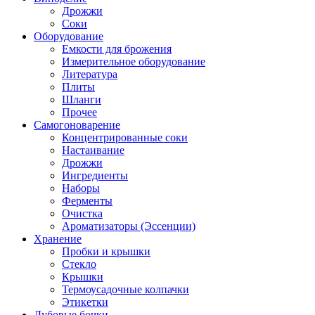
Дрожжи
Соки
Оборудование
Емкости для брожения
Измерительное оборудование
Литература
Плиты
Шланги
Прочее
Самогоноварение
Концентрированные соки
Настаивание
Дрожжи
Ингредиенты
Наборы
Ферменты
Очистка
Ароматизаторы (Эссенции)
Хранение
Пробки и крышки
Стекло
Крышки
Термоусадочные колпачки
Этикетки
Дубовые бочки