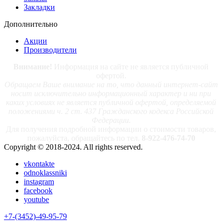
Закладки
Дополнительно
Акции
Производители
Внимание!
Информация на сайте не является публичной
офертой.
Обращаем Ваше внимание на то, что данный интернет-сайт
носит исключительно информационный характер и ни при
каких условиях не является публичной офертой, определяемой
положениями ч. 2 ст. 437 Гражданского кодекса Российской
Федерации.
Для получения подробной информации о стоимости товаров,
пожалуйста, обращайтесь по тел.
8-922-476-74-70
Copyright © 2018-2024. All rights reserved.
vkontakte
odnoklassniki
instagram
facebook
youtube
+7-(3452)-49-95-79