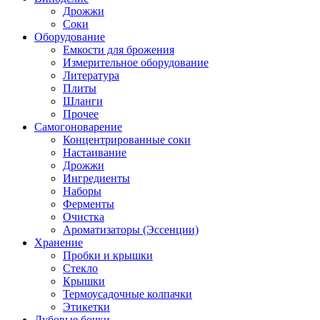
Дрожжи
Соки
Оборудование
Емкости для брожения
Измерительное оборудование
Литература
Плиты
Шланги
Прочее
Самогоноварение
Концентрированные соки
Настаивание
Дрожжи
Ингредиенты
Наборы
Ферменты
Очистка
Ароматизаторы (Эссенции)
Хранение
Пробки и крышки
Стекло
Крышки
Термоусадочные колпачки
Этикетки
Дубовые бочки