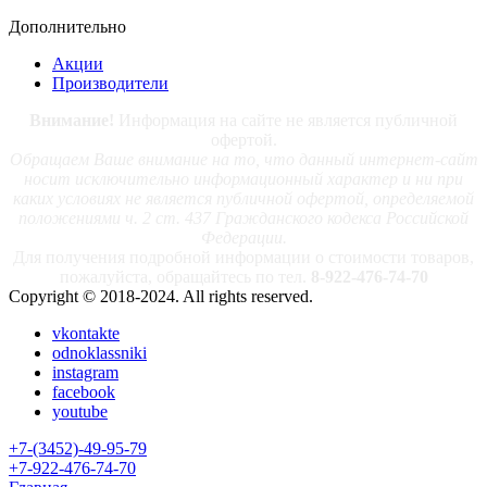
Дополнительно
Акции
Производители
Внимание!
Информация на сайте не является публичной
офертой.
Обращаем Ваше внимание на то, что данный интернет-сайт
носит исключительно информационный характер и ни при
каких условиях не является публичной офертой, определяемой
положениями ч. 2 ст. 437 Гражданского кодекса Российской
Федерации.
Для получения подробной информации о стоимости товаров,
пожалуйста, обращайтесь по тел.
8-922-476-74-70
Copyright © 2018-2024. All rights reserved.
vkontakte
odnoklassniki
instagram
facebook
youtube
+7-(3452)-49-95-79
+7-922-476-74-70