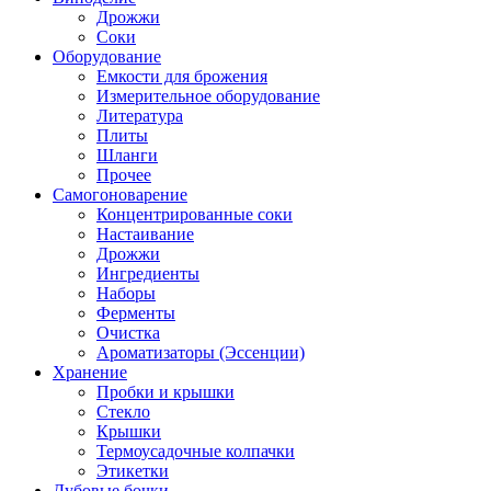
Дрожжи
Соки
Оборудование
Емкости для брожения
Измерительное оборудование
Литература
Плиты
Шланги
Прочее
Самогоноварение
Концентрированные соки
Настаивание
Дрожжи
Ингредиенты
Наборы
Ферменты
Очистка
Ароматизаторы (Эссенции)
Хранение
Пробки и крышки
Стекло
Крышки
Термоусадочные колпачки
Этикетки
Дубовые бочки