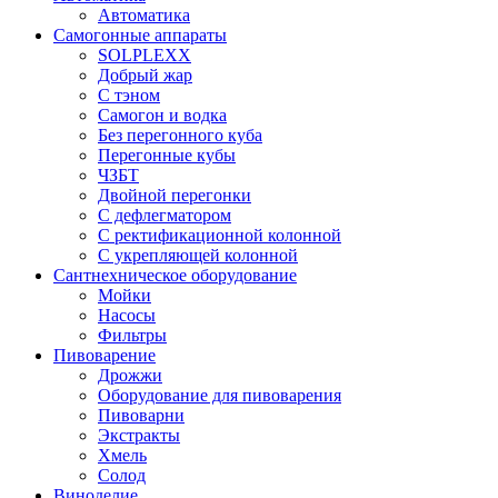
Автоматика
Самогонные аппараты
SOLPLEXX
Добрый жар
С тэном
Самогон и водка
Без перегонного куба
Перегонные кубы
ЧЗБТ
Двойной перегонки
С дефлегматором
С ректификационной колонной
С укрепляющей колонной
Сантнехническое оборудование
Мойки
Насосы
Фильтры
Пивоварение
Дрожжи
Оборудование для пивоварения
Пивоварни
Экстракты
Хмель
Солод
Виноделие