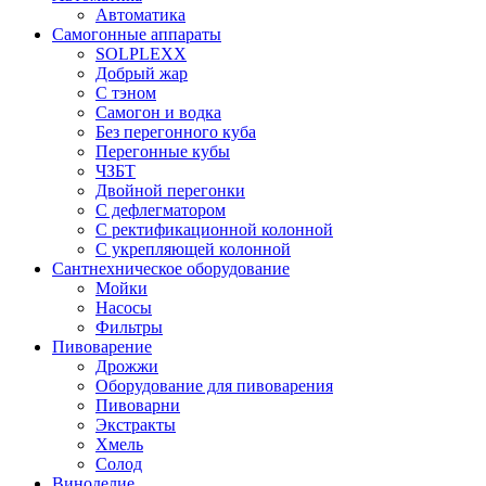
Автоматика
Самогонные аппараты
SOLPLEXX
Добрый жар
С тэном
Самогон и водка
Без перегонного куба
Перегонные кубы
ЧЗБТ
Двойной перегонки
С дефлегматором
С ректификационной колонной
С укрепляющей колонной
Сантнехническое оборудование
Мойки
Насосы
Фильтры
Пивоварение
Дрожжи
Оборудование для пивоварения
Пивоварни
Экстракты
Хмель
Солод
Виноделие