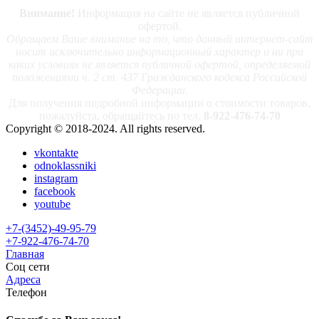
Внимание!
Информация на сайте не является публичной
офертой.
Обращаем Ваше внимание на то, что данный интернет-сайт
носит исключительно информационный характер и ни при
каких условиях не является публичной офертой, определяемой
положениями ч. 2 ст. 437 Гражданского кодекса Российской
Федерации.
Для получения подробной информации о стоимости товаров,
пожалуйста, обращайтесь по тел.
8-922-476-74-70
Copyright © 2018-2024. All rights reserved.
vkontakte
odnoklassniki
instagram
facebook
youtube
+7-(3452)-49-95-79
+7-922-476-74-70
Главная
Соц сети
Адреса
Телефон