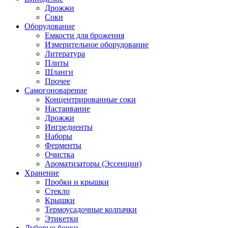
Дрожжи
Соки
Оборудование
Емкости для брожения
Измерительное оборудование
Литература
Плиты
Шланги
Прочее
Самогоноварение
Концентрированные соки
Настаивание
Дрожжи
Ингредиенты
Наборы
Ферменты
Очистка
Ароматизаторы (Эссенции)
Хранение
Пробки и крышки
Стекло
Крышки
Термоусадочные колпачки
Этикетки
Дубовые бочки