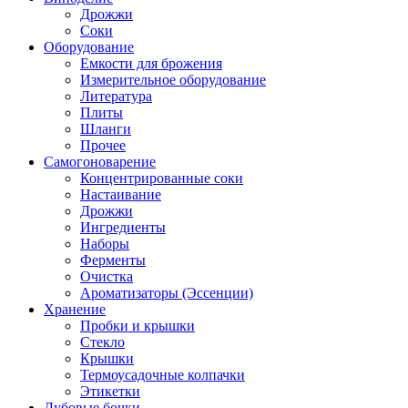
Дрожжи
Соки
Оборудование
Емкости для брожения
Измерительное оборудование
Литература
Плиты
Шланги
Прочее
Самогоноварение
Концентрированные соки
Настаивание
Дрожжи
Ингредиенты
Наборы
Ферменты
Очистка
Ароматизаторы (Эссенции)
Хранение
Пробки и крышки
Стекло
Крышки
Термоусадочные колпачки
Этикетки
Дубовые бочки