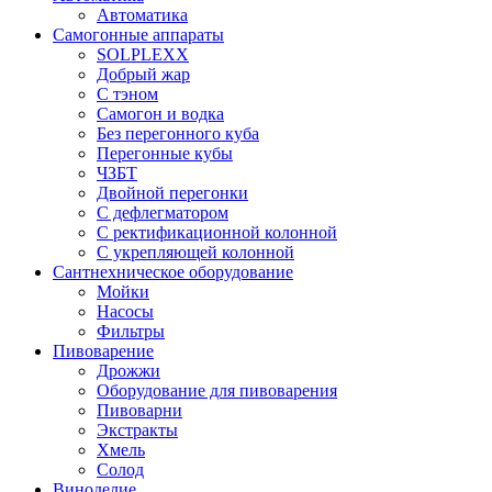
Автоматика
Самогонные аппараты
SOLPLEXX
Добрый жар
С тэном
Самогон и водка
Без перегонного куба
Перегонные кубы
ЧЗБТ
Двойной перегонки
С дефлегматором
С ректификационной колонной
С укрепляющей колонной
Сантнехническое оборудование
Мойки
Насосы
Фильтры
Пивоварение
Дрожжи
Оборудование для пивоварения
Пивоварни
Экстракты
Хмель
Солод
Виноделие