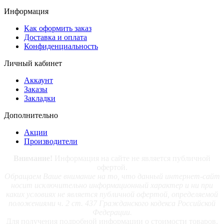
Информация
Как оформить заказ
Доставка и оплата
Конфиденциальность
Личный кабинет
Аккаунт
Заказы
Закладки
Дополнительно
Акции
Производители
Внимание!
Информация на сайте не является публичной
офертой.
Обращаем Ваше внимание на то, что данный интернет-сайт
носит исключительно информационный характер и ни при
каких условиях не является публичной офертой, определяемой
положениями ч. 2 ст. 437 Гражданского кодекса Российской
Федерации.
Для получения подробной информации о стоимости товаров,