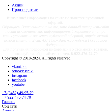
Акции
Производители
Внимание!
Информация на сайте не является публичной
офертой.
Обращаем Ваше внимание на то, что данный интернет-сайт
носит исключительно информационный характер и ни при
каких условиях не является публичной офертой, определяемой
положениями ч. 2 ст. 437 Гражданского кодекса Российской
Федерации.
Для получения подробной информации о стоимости товаров,
пожалуйста, обращайтесь по тел.
8-922-476-74-70
Copyright © 2018-2024. All rights reserved.
vkontakte
odnoklassniki
instagram
facebook
youtube
+7-(3452)-49-95-79
+7-922-476-74-70
Главная
Соц сети
Адреса