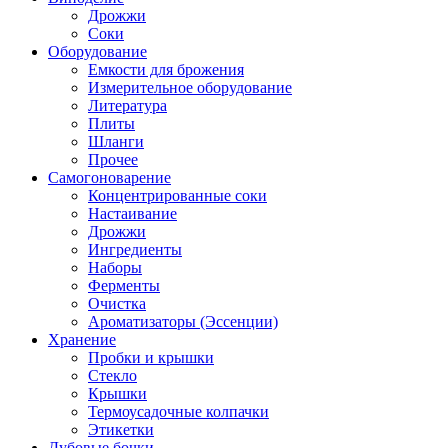
Дрожжи
Соки
Оборудование
Емкости для брожения
Измерительное оборудование
Литература
Плиты
Шланги
Прочее
Самогоноварение
Концентрированные соки
Настаивание
Дрожжи
Ингредиенты
Наборы
Ферменты
Очистка
Ароматизаторы (Эссенции)
Хранение
Пробки и крышки
Стекло
Крышки
Термоусадочные колпачки
Этикетки
Дубовые бочки