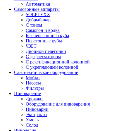
Автоматика
Самогонные аппараты
SOLPLEXX
Добрый жар
С тэном
Самогон и водка
Без перегонного куба
Перегонные кубы
ЧЗБТ
Двойной перегонки
С дефлегматором
С ректификационной колонной
С укрепляющей колонной
Сантнехническое оборудование
Мойки
Насосы
Фильтры
Пивоварение
Дрожжи
Оборудование для пивоварения
Пивоварни
Экстракты
Хмель
Солод
Виноделие