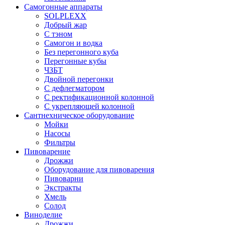
Самогонные аппараты
SOLPLEXX
Добрый жар
С тэном
Самогон и водка
Без перегонного куба
Перегонные кубы
ЧЗБТ
Двойной перегонки
С дефлегматором
С ректификационной колонной
С укрепляющей колонной
Сантнехническое оборудование
Мойки
Насосы
Фильтры
Пивоварение
Дрожжи
Оборудование для пивоварения
Пивоварни
Экстракты
Хмель
Солод
Виноделие
Дрожжи