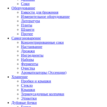
Соки
Оборудование
Емкости для брожения
Измерительное оборудование
Литература
Плиты
Шланги
Прочее
Самогоноварение
Концентрированные соки
Настаивание
Дрожжи
Ингредиенты
Наборы
Ферменты
Очистка
Ароматизаторы (Эссенции)
Хранение
Пробки и крышки
Стекло
Крышки
Термоусадочные колпачки
Этикетки
Дубовые бочки
Бочки