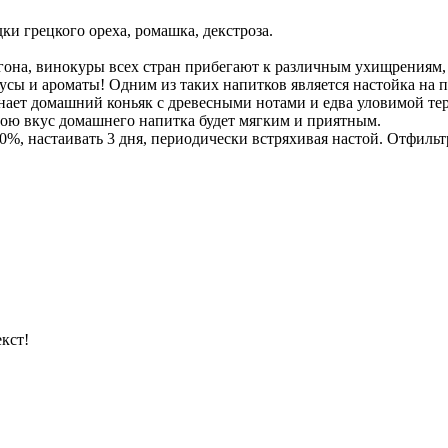
ки грецкого ореха, ромашка, декстроза.
гона, винокуры всех стран прибегают к различным ухищрениям, 
сы и ароматы! Одним из таких напитков является настойка на п
нает домашний коньяк с древесными нотами и едва уловимой те
обою вкус домашнего напитка будет мягким и приятным.
%, настаивать 3 дня, периодически встряхивая настой. Отфильтр
кст!