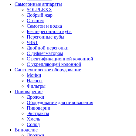
Самогонные аппараты
SOLPLEXX
Добрый жар
С тэном
Самогон и водка
Без перегонного куба
Перегонные кубы
ЧЗБТ
Двойной перегонки
С дефлегматором
С ректификационной колонной
С укрепляющей колонной
Сантнехническое оборудование
Мойки
Насосы
Фильтры
Пивоварение
Дрожжи
Оборудование для пивоварения
Пивоварни
Экстракты
Хмель
Солод
Виноделие
Дрожжи