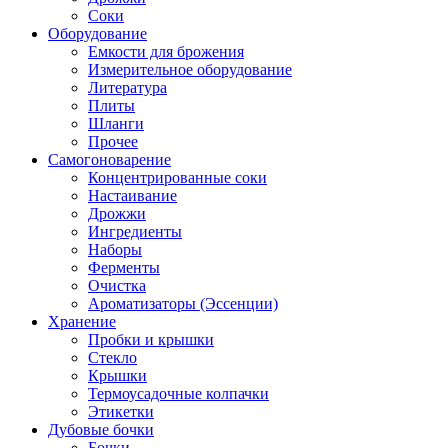
Соки
Оборудование
Емкости для брожения
Измерительное оборудование
Литература
Плиты
Шланги
Прочее
Самогоноварение
Концентрированные соки
Настаивание
Дрожжи
Ингредиенты
Наборы
Ферменты
Очистка
Ароматизаторы (Эссенции)
Хранение
Пробки и крышки
Стекло
Крышки
Термоусадочные колпачки
Этикетки
Дубовые бочки
Бочки