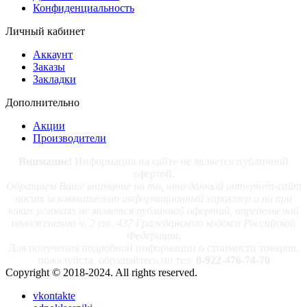
Конфиденциальность
Личный кабинет
Аккаунт
Заказы
Закладки
Дополнительно
Акции
Производители
Внимание!
Информация на сайте не является публичной
офертой.
Обращаем Ваше внимание на то, что данный интернет-сайт
носит исключительно информационный характер и ни при
каких условиях не является публичной офертой, определяемой
положениями ч. 2 ст. 437 Гражданского кодекса Российской
Федерации.
Для получения подробной информации о стоимости товаров,
пожалуйста, обращайтесь по тел.
8-922-476-74-70
Copyright © 2018-2024. All rights reserved.
vkontakte