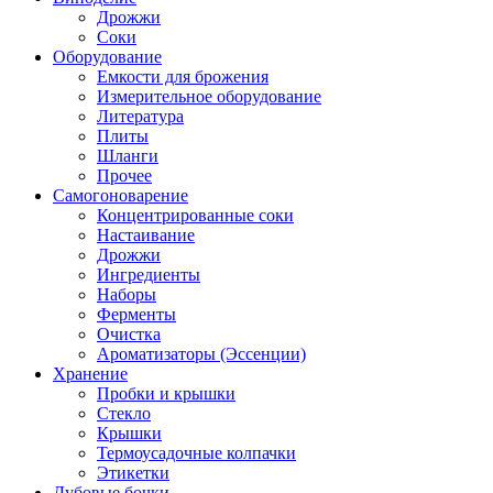
Дрожжи
Соки
Оборудование
Емкости для брожения
Измерительное оборудование
Литература
Плиты
Шланги
Прочее
Самогоноварение
Концентрированные соки
Настаивание
Дрожжи
Ингредиенты
Наборы
Ферменты
Очистка
Ароматизаторы (Эссенции)
Хранение
Пробки и крышки
Стекло
Крышки
Термоусадочные колпачки
Этикетки
Дубовые бочки