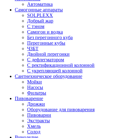
Автоматика
Самогонные аппараты
SOLPLEXX
Добрый жар
С тэном
Самогон и водка
Без перегонного куба
Перегонные кубы
ЧЗБТ
Двойной перегонки
С дефлегматором
С ректификационной колонной
С укрепляющей колонной
Сантнехническое оборудование
Мойки
Насосы
Фильтры
Пивоварение
Дрожжи
Оборудование для пивоварения
Пивоварни
Экстракты
Хмель
Солод
Виноделие