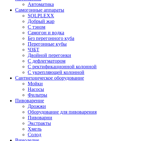
Автоматика
Самогонные аппараты
SOLPLEXX
Добрый жар
С тэном
Самогон и водка
Без перегонного куба
Перегонные кубы
ЧЗБТ
Двойной перегонки
С дефлегматором
С ректификационной колонной
С укрепляющей колонной
Сантнехническое оборудование
Мойки
Насосы
Фильтры
Пивоварение
Дрожжи
Оборудование для пивоварения
Пивоварни
Экстракты
Хмель
Солод
Виноделие