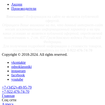
Акции
Производители
Внимание!
Информация на сайте не является публичной
офертой.
Обращаем Ваше внимание на то, что данный интернет-сайт
носит исключительно информационный характер и ни при
каких условиях не является публичной офертой, определяемой
положениями ч. 2 ст. 437 Гражданского кодекса Российской
Федерации.
Для получения подробной информации о стоимости товаров,
пожалуйста, обращайтесь по тел.
8-922-476-74-70
Copyright © 2018-2024. All rights reserved.
vkontakte
odnoklassniki
instagram
facebook
youtube
+7-(3452)-49-95-79
+7-922-476-74-70
Главная
Соц сети
Адреса