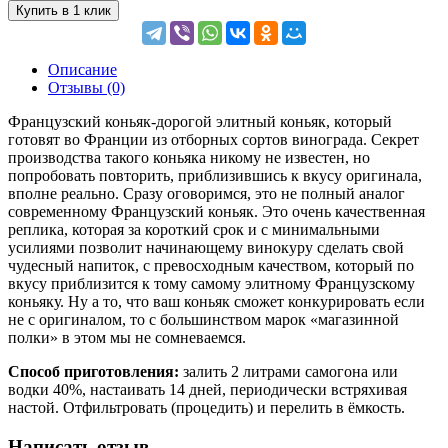
Купить в 1 клик
Описание
Отзывы (0)
Французский коньяк-дорогой элитный коньяк, который
готовят во Франции из отборных сортов винограда. Секрет
производства такого коньяка никому не известен, но
попробовать повторить, приблизившись к вкусу оригинала,
вполне реально. Сразу оговоримся, это не полный аналог
современному Французский коньяк. Это очень качественная
реплика, которая за короткий срок и с минимальными
усилиями позволит начинающему винокуру сделать свой
чудесный напиток, с превосходным качеством, который по
вкусу приблизится к тому самому элитному Французскому
коньяку. Ну а то, что ваш коньяк сможет конкурировать если
не с оригиналом, то с большинством марок «магазинной
полки» в этом мы не сомневаемся.
Способ приготовления:
залить 2 литрами самогона или
водки 40%, настаивать 14 дней, периодически встряхивая
настой. Отфильтровать (процедить) и перелить в ёмкость.
Написать отзыв