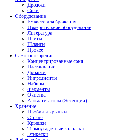
Дрожжи
Соки
Оборудование
Емкости для брожения
Измерительное оборудование
Литература
Плиты
Шланги
Прочее
Самогоноварение
Концентрированные соки
Настаивание
Дрожжи
Ингредиенты
Наборы
Ферменты
Очистка
Ароматизаторы (Эссенции)
Хранение
Пробки и крышки
Стекло
Крышки
Термоусадочные колпачки
Этикетки
Дубовые бочки