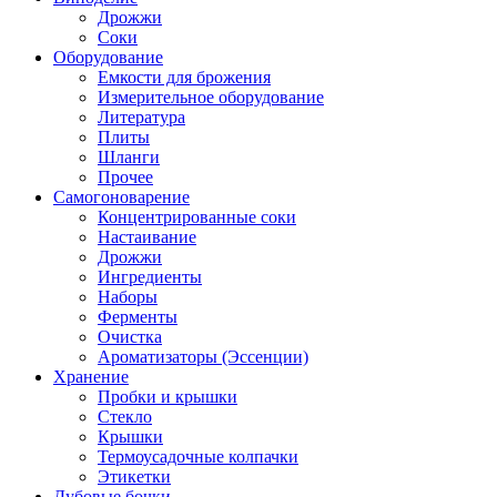
Дрожжи
Соки
Оборудование
Емкости для брожения
Измерительное оборудование
Литература
Плиты
Шланги
Прочее
Самогоноварение
Концентрированные соки
Настаивание
Дрожжи
Ингредиенты
Наборы
Ферменты
Очистка
Ароматизаторы (Эссенции)
Хранение
Пробки и крышки
Стекло
Крышки
Термоусадочные колпачки
Этикетки
Дубовые бочки