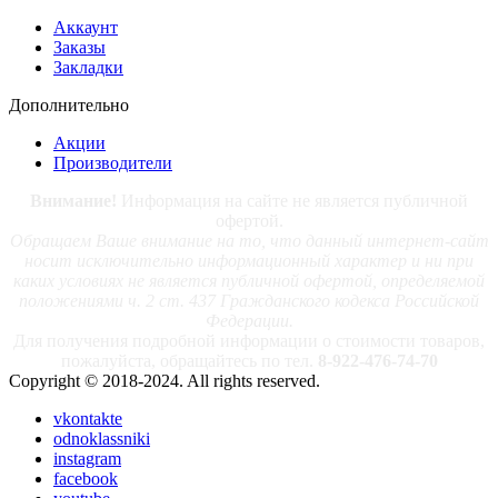
Аккаунт
Заказы
Закладки
Дополнительно
Акции
Производители
Внимание!
Информация на сайте не является публичной
офертой.
Обращаем Ваше внимание на то, что данный интернет-сайт
носит исключительно информационный характер и ни при
каких условиях не является публичной офертой, определяемой
положениями ч. 2 ст. 437 Гражданского кодекса Российской
Федерации.
Для получения подробной информации о стоимости товаров,
пожалуйста, обращайтесь по тел.
8-922-476-74-70
Copyright © 2018-2024. All rights reserved.
vkontakte
odnoklassniki
instagram
facebook