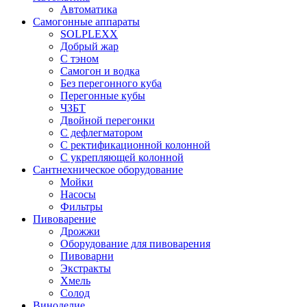
Автоматика
Самогонные аппараты
SOLPLEXX
Добрый жар
С тэном
Самогон и водка
Без перегонного куба
Перегонные кубы
ЧЗБТ
Двойной перегонки
С дефлегматором
С ректификационной колонной
С укрепляющей колонной
Сантнехническое оборудование
Мойки
Насосы
Фильтры
Пивоварение
Дрожжи
Оборудование для пивоварения
Пивоварни
Экстракты
Хмель
Солод
Виноделие