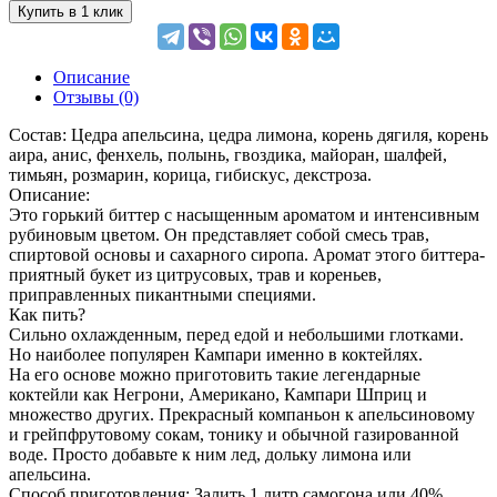
Купить в 1 клик
Описание
Отзывы (0)
Состав: Цедра апельсина, цедра лимона, корень дягиля, корень
аира, анис, фенхель, полынь, гвоздика, майоран, шалфей,
тимьян, розмарин, корица, гибискус, декстроза.
Описание:
Это горький биттер с насыщенным ароматом и интенсивным
рубиновым цветом. Он представляет собой смесь трав,
спиртовой основы и сахарного сиропа. Аромат этого биттера-
приятный букет из цитрусовых, трав и кореньев,
приправленных пикантными специями.
Как пить?
Сильно охлажденным, перед едой и небольшими глотками.
Но наиболее популярен Кампари именно в коктейлях.
На его основе можно приготовить такие легендарные
коктейли как Негрони, Американо, Кампари Шприц и
множество других. Прекрасный компаньон к апельсиновому
и грейпфрутовому сокам, тонику и обычной газированной
воде. Просто добавьте к ним лед, дольку лимона или
апельсина.
Способ приготовления: Залить 1 литр самогона или 40%