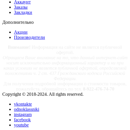
Аккаунт
Заказы
Закладки
Дополнительно
Акции
Производители
Внимание!
Информация на сайте не является публичной
офертой.
Обращаем Ваше внимание на то, что данный интернет-сайт
носит исключительно информационный характер и ни при
каких условиях не является публичной офертой, определяемой
положениями ч. 2 ст. 437 Гражданского кодекса Российской
Федерации.
Для получения подробной информации о стоимости товаров,
пожалуйста, обращайтесь по тел.
8-922-476-74-70
Copyright © 2018-2024. All rights reserved.
vkontakte
odnoklassniki
instagram
facebook
youtube