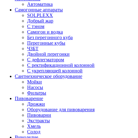
Автоматика
Самогонные аппараты
SOLPLEXX
Добрый жар
С тэном
Самогон и водка
Без перегонного куба
Перегонные кубы
ЧЗБТ
Двойной перегонки
С дефлегматором
С ректификационной колонной
С укрепляющей колонной
Сантнехническое оборудование
Мойки
Насосы
Фильтры
Пивоварение
Дрожжи
Оборудование для пивоварения
Пивоварни
Экстракты
Хмель
Солод
Виноделие