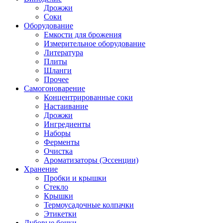
Дрожжи
Соки
Оборудование
Емкости для брожения
Измерительное оборудование
Литература
Плиты
Шланги
Прочее
Самогоноварение
Концентрированные соки
Настаивание
Дрожжи
Ингредиенты
Наборы
Ферменты
Очистка
Ароматизаторы (Эссенции)
Хранение
Пробки и крышки
Стекло
Крышки
Термоусадочные колпачки
Этикетки
Дубовые бочки