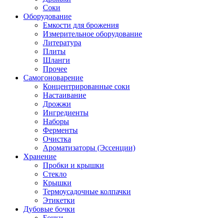
Соки
Оборудование
Емкости для брожения
Измерительное оборудование
Литература
Плиты
Шланги
Прочее
Самогоноварение
Концентрированные соки
Настаивание
Дрожжи
Ингредиенты
Наборы
Ферменты
Очистка
Ароматизаторы (Эссенции)
Хранение
Пробки и крышки
Стекло
Крышки
Термоусадочные колпачки
Этикетки
Дубовые бочки
Бочки