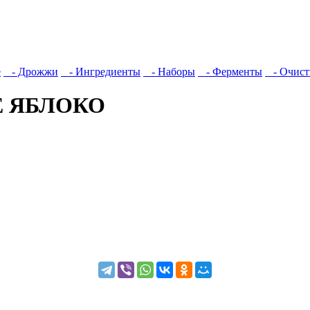
е
- Дрожжи
- Ингредиенты
- Наборы
- Ферменты
- Очист
ОЕ ЯБЛОКО