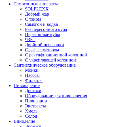
Самогонные аппараты
SOLPLEXX
Добрый жар
С тэном
Самогон и водка
Без перегонного куба
Перегонные кубы
ЧЗБТ
Двойной перегонки
С дефлегматором
С ректификационной колонной
С укрепляющей колонной
Сантнехническое оборудование
Мойки
Насосы
Фильтры
Пивоварение
Дрожжи
Оборудование для пивоварения
Пивоварни
Экстракты
Хмель
Солод
Виноделие
Дрожжи