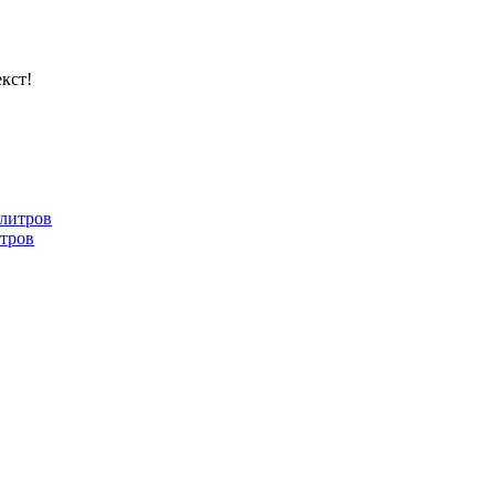
кст!
итров