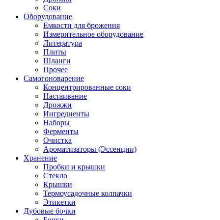
Соки
Оборудование
Емкости для брожения
Измерительное оборудование
Литература
Плиты
Шланги
Прочее
Самогоноварение
Концентрированные соки
Настаивание
Дрожжи
Ингредиенты
Наборы
Ферменты
Очистка
Ароматизаторы (Эссенции)
Хранение
Пробки и крышки
Стекло
Крышки
Термоусадочные колпачки
Этикетки
Дубовые бочки
Бочки