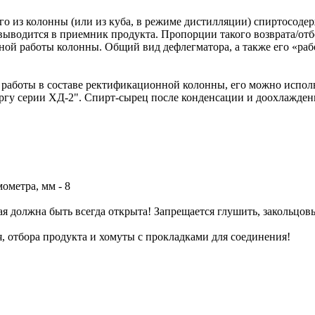
о из колонны (или из куба, в режиме дистилляции) спиртосоде
 выводится в приемник продукта. Пропорции такого возврата/от
ной работы колонны. Общий вид дефлегматора, а также его «раб
 работы в составе ректификационной колонны, его можно исполь
аргу серии ХД-2". Спирт-сырец после конденсации и доохлажде
ометра, мм - 8
ая должна быть всегда открыта! Запрещается глушить, закольцо
 отбора продукта и хомуты с прокладками для соединения!