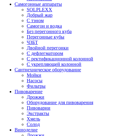
Самогонные аппараты
SOLPLEXX
Добрый жар
С тэном
Самогон и водка
Без перегонного куба
Перегонные кубы
ЧЗБТ
Двойной перегонки
С дефлегматором
С ректификационной колонной
С укрепляющей колонной
Сантнехническое оборудование
Мойки
Насосы
Фильтры
Пивоварение
Дрожжи
Оборудование для пивоварения
Пивоварни
Экстракты
Хмель
Солод
Виноделие
Дрожжи