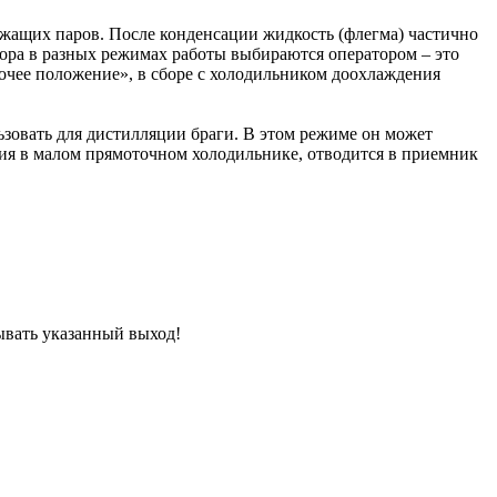
ржащих паров. После конденсации жидкость (флегма) частично
бора в разных режимах работы выбираются оператором – это
очее положение», в сборе с холодильником доохлаждения
зовать для дистилляции браги. В этом режиме он может
ния в малом прямоточном холодильнике, отводится в приемник
вывать указанный выход!