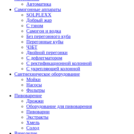
Автоматика
Самогонные аппараты
SOLPLEXX
Добрый жар
С тэном
Самогон и водка
Без перегонного куба
Перегонные кубы
ЧЗБТ
Двойной перегонки
С дефлегматором
С ректификационной колонной
С укрепляющей колонной
Сантнехническое оборудование
Мойки
Насосы
Фильтры
Пивоварение
Дрожжи
Оборудование для пивоварения
Пивоварни
Экстракты
Хмель
Солод
Виноделие