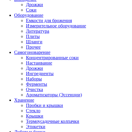
Дрожжи
Соки
Оборудование
Емкости для брожения
Измерительное оборудование
Литература
Плиты
Шланги
Прочее
Самогоноварение
Концентрированные соки
Настаивание
Дрожжи
Ингредиенты
Наборы
Ферменты
Очистка
Ароматизаторы (Эссенции)
Хранение
Пробки и крышки
Стекло
Крышки
Термоусадочные колпачки
Этикетки
Дубовые бочки