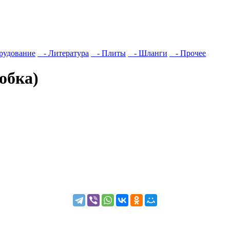
рудование
- Литература
- Плиты
- Шланги
- Прочее
обка)