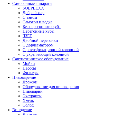
Самогонные аппараты
SOLPLEXX
Добрый жар
С тэном
Самогон и водка
Без перегонного куба
Перегонные кубы
ЧЗБТ
Двойной перегонки
С дефлегматором
С ректификационной колонной
С укрепляющей колонной
Сантнехническое оборудование
Мойки
Насосы
Фильтры
Пивоварение
Дрожжи
Оборудование для пивоварения
Пивоварни
Экстракты
Хмель
Солод
Виноделие
Дрожжи