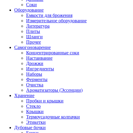
Соки
Оборудование
Емкости для брожения
Измерительное оборудование
Литература
Плиты
Шланги
Прочее
Самогоноварение
Концентрированные соки
Настаивание
Дрожжи
Ингредиенты
Наборы
Ферменты
Очистка
Ароматизаторы (Эссенции)
Хранение
Пробки и крышки
Стекло
Крышки
Термоусадочные колпачки
Этикетки
Дубовые бочки
Бочки