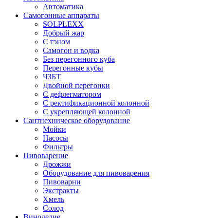
Автоматика
Самогонные аппараты
SOLPLEXX
Добрый жар
С тэном
Самогон и водка
Без перегонного куба
Перегонные кубы
ЧЗБТ
Двойной перегонки
С дефлегматором
С ректификационной колонной
С укрепляющей колонной
Сантнехническое оборудование
Мойки
Насосы
Фильтры
Пивоварение
Дрожжи
Оборудование для пивоварения
Пивоварни
Экстракты
Хмель
Солод
Виноделие