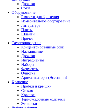
Дрожжи
Соки
Оборудование
Емкости для брожения
Измерительное оборудование
Литература
Плиты
Шланги
Прочее
Самогоноварение
Концентрированные соки
Настаивание
Дрожжи
Ингредиенты
Наборы
Ферменты
Очистка
Ароматизаторы (Эссенции)
Хранение
Пробки и крышки
Стекло
Крышки
Термоусадочные колпачки
Этикетки
Дубовые бочки