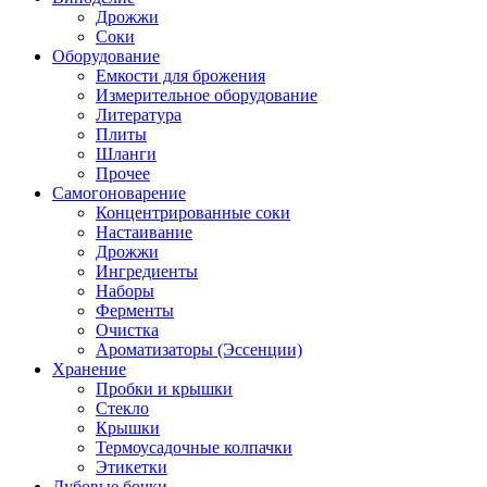
Дрожжи
Соки
Оборудование
Емкости для брожения
Измерительное оборудование
Литература
Плиты
Шланги
Прочее
Самогоноварение
Концентрированные соки
Настаивание
Дрожжи
Ингредиенты
Наборы
Ферменты
Очистка
Ароматизаторы (Эссенции)
Хранение
Пробки и крышки
Стекло
Крышки
Термоусадочные колпачки
Этикетки
Дубовые бочки