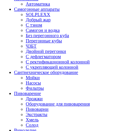
Автоматика
Самогонные аппараты
SOLPLEXX
Добрый жар
С тэном
Самогон и водка
Без перегонного куба
Перегонные кубы
ЧЗБТ
Двойной перегонки
С дефлегматором
С ректификационной колонной
С укрепляющей колонной
Сантнехническое оборудование
Мойки
Насосы
Фильтры
Пивоварение
Дрожжи
Оборудование для пивоварения
Пивоварни
Экстракты
Хмель
Солод
Виноделие