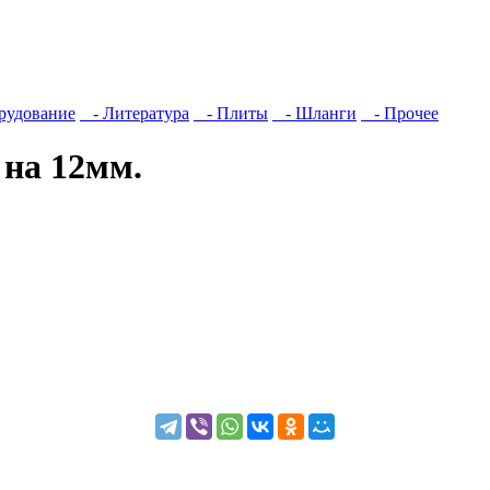
рудование
- Литература
- Плиты
- Шланги
- Прочее
 на 12мм.