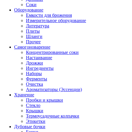
Соки
Оборудование
Емкости для брожения
Измерительное оборудование
Литература
Плиты
Шланги
Прочее
Самогоноварение
Концентрированные соки
Настаивание
Дрожжи
Ингредиенты
Наборы
Ферменты
Очистка
Ароматизаторы (Эссенции)
Хранение
Пробки и крышки
Стекло
Крышки
Термоусадочные колпачки
Этикетки
Дубовые бочки
Бочки