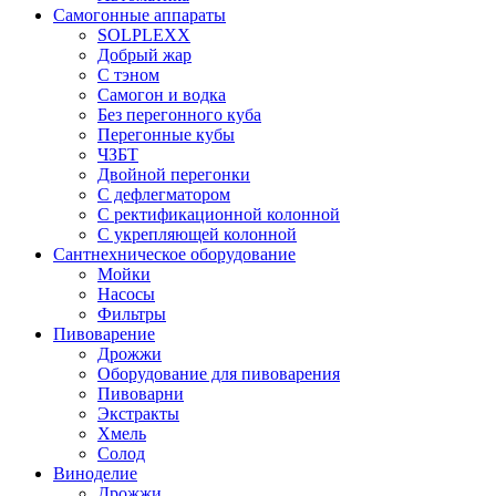
Самогонные аппараты
SOLPLEXX
Добрый жар
С тэном
Самогон и водка
Без перегонного куба
Перегонные кубы
ЧЗБТ
Двойной перегонки
С дефлегматором
С ректификационной колонной
С укрепляющей колонной
Сантнехническое оборудование
Мойки
Насосы
Фильтры
Пивоварение
Дрожжи
Оборудование для пивоварения
Пивоварни
Экстракты
Хмель
Солод
Виноделие
Дрожжи