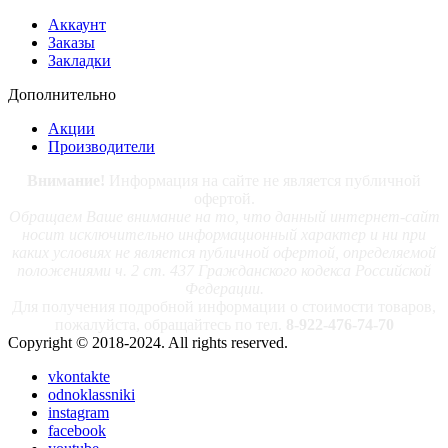
Аккаунт
Заказы
Закладки
Дополнительно
Акции
Производители
Внимание!
Информация на сайте не является публичной
офертой.
Обращаем Ваше внимание на то, что данный интернет-сайт
носит исключительно информационный характер и ни при
каких условиях не является публичной офертой, определяемой
положениями ч. 2 ст. 437 Гражданского кодекса Российской
Федерации.
Для получения подробной информации о стоимости товаров,
пожалуйста, обращайтесь по тел.
8-922-476-74-70
Copyright © 2018-2024. All rights reserved.
vkontakte
odnoklassniki
instagram
facebook