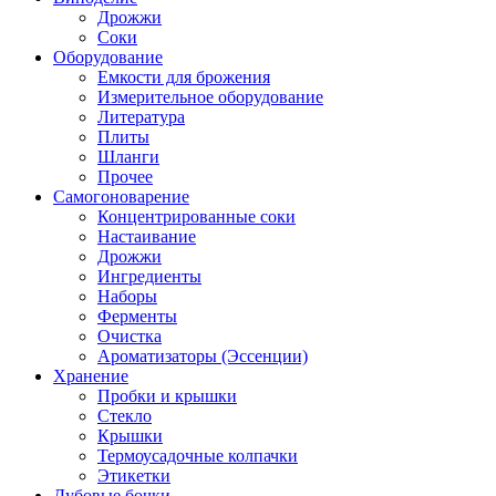
Дрожжи
Соки
Оборудование
Емкости для брожения
Измерительное оборудование
Литература
Плиты
Шланги
Прочее
Самогоноварение
Концентрированные соки
Настаивание
Дрожжи
Ингредиенты
Наборы
Ферменты
Очистка
Ароматизаторы (Эссенции)
Хранение
Пробки и крышки
Стекло
Крышки
Термоусадочные колпачки
Этикетки
Дубовые бочки