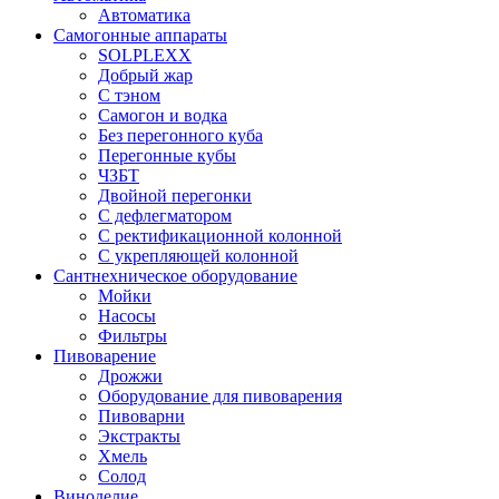
Автоматика
Самогонные аппараты
SOLPLEXX
Добрый жар
С тэном
Самогон и водка
Без перегонного куба
Перегонные кубы
ЧЗБТ
Двойной перегонки
С дефлегматором
С ректификационной колонной
С укрепляющей колонной
Сантнехническое оборудование
Мойки
Насосы
Фильтры
Пивоварение
Дрожжи
Оборудование для пивоварения
Пивоварни
Экстракты
Хмель
Солод
Виноделие