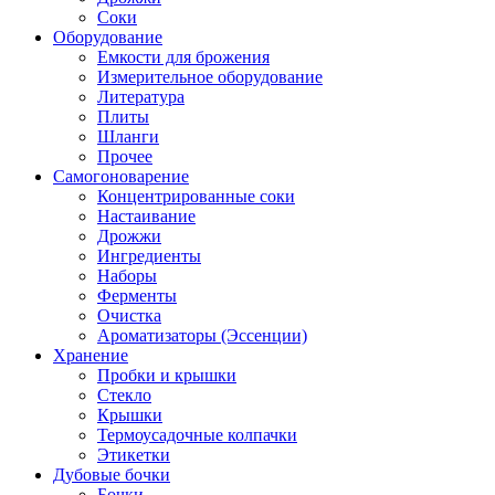
Соки
Оборудование
Емкости для брожения
Измерительное оборудование
Литература
Плиты
Шланги
Прочее
Самогоноварение
Концентрированные соки
Настаивание
Дрожжи
Ингредиенты
Наборы
Ферменты
Очистка
Ароматизаторы (Эссенции)
Хранение
Пробки и крышки
Стекло
Крышки
Термоусадочные колпачки
Этикетки
Дубовые бочки
Бочки