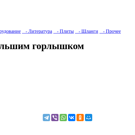
рудование
- Литература
- Плиты
- Шланги
- Прочее
 большим горлышком