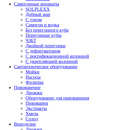
Самогонные аппараты
SOLPLEXX
Добрый жар
С тэном
Самогон и водка
Без перегонного куба
Перегонные кубы
ЧЗБТ
Двойной перегонки
С дефлегматором
С ректификационной колонной
С укрепляющей колонной
Сантнехническое оборудование
Мойки
Насосы
Фильтры
Пивоварение
Дрожжи
Оборудование для пивоварения
Пивоварни
Экстракты
Хмель
Солод
Виноделие
Дрожжи