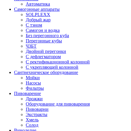
Автоматика
Самогонные аппараты
SOLPLEXX
Добрый жар
С тэном
Самогон и водка
Без перегонного куба
Перегонные кубы
ЧЗБТ
Двойной перегонки
С дефлегматором
С ректификационной колонной
С укрепляющей колонной
Сантнехническое оборудование
Мойки
Насосы
Фильтры
Пивоварение
Дрожжи
Оборудование для пивоварения
Пивоварни
Экстракты
Хмель
Солод
Виноделие