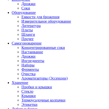
Дрожжи
Соки
Оборудование
Емкости для брожения
Измерительное оборудование
Литература
Плиты
Шланги
Прочее
Самогоноварение
Концентрированные соки
Настаивание
Дрожжи
Ингредиенты
Наборы
Ферменты
Очистка
Ароматизаторы (Эссенции)
Хранение
Пробки и крышки
Стекло
Крышки
Термоусадочные колпачки
Этикетки
Дубовые бочки