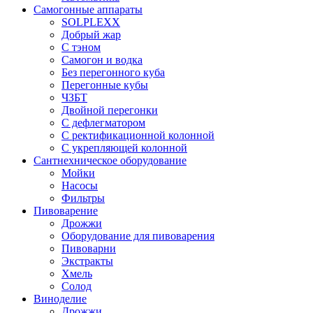
Самогонные аппараты
SOLPLEXX
Добрый жар
С тэном
Самогон и водка
Без перегонного куба
Перегонные кубы
ЧЗБТ
Двойной перегонки
С дефлегматором
С ректификационной колонной
С укрепляющей колонной
Сантнехническое оборудование
Мойки
Насосы
Фильтры
Пивоварение
Дрожжи
Оборудование для пивоварения
Пивоварни
Экстракты
Хмель
Солод
Виноделие
Дрожжи