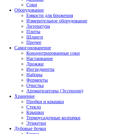
Соки
Оборудование
Емкости для брожения
Измерительное оборудование
Литература
Плиты
Шланги
Прочее
Самогоноварение
Концентрированные соки
Настаивание
Дрожжи
Ингредиенты
Наборы
Ферменты
Очистка
Ароматизаторы (Эссенции)
Хранение
Пробки и крышки
Стекло
Крышки
Термоусадочные колпачки
Этикетки
Дубовые бочки
Бочки