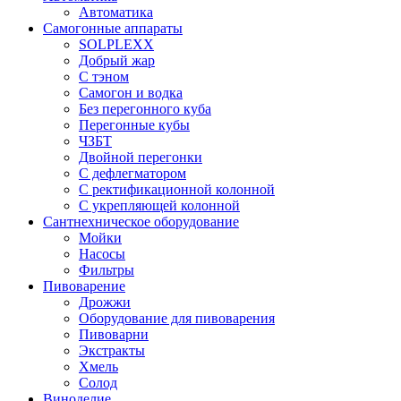
Автоматика
Самогонные аппараты
SOLPLEXX
Добрый жар
С тэном
Самогон и водка
Без перегонного куба
Перегонные кубы
ЧЗБТ
Двойной перегонки
С дефлегматором
С ректификационной колонной
С укрепляющей колонной
Сантнехническое оборудование
Мойки
Насосы
Фильтры
Пивоварение
Дрожжи
Оборудование для пивоварения
Пивоварни
Экстракты
Хмель
Солод
Виноделие