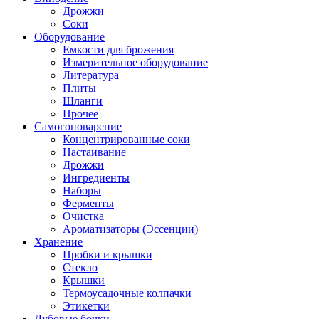
Дрожжи
Соки
Оборудование
Емкости для брожения
Измерительное оборудование
Литература
Плиты
Шланги
Прочее
Самогоноварение
Концентрированные соки
Настаивание
Дрожжи
Ингредиенты
Наборы
Ферменты
Очистка
Ароматизаторы (Эссенции)
Хранение
Пробки и крышки
Стекло
Крышки
Термоусадочные колпачки
Этикетки
Дубовые бочки