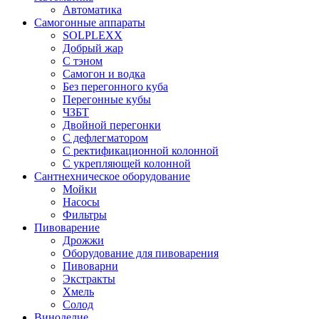
Автоматика
Самогонные аппараты
SOLPLEXX
Добрый жар
С тэном
Самогон и водка
Без перегонного куба
Перегонные кубы
ЧЗБТ
Двойной перегонки
С дефлегматором
С ректификационной колонной
С укрепляющей колонной
Сантнехническое оборудование
Мойки
Насосы
Фильтры
Пивоварение
Дрожжи
Оборудование для пивоварения
Пивоварни
Экстракты
Хмель
Солод
Виноделие