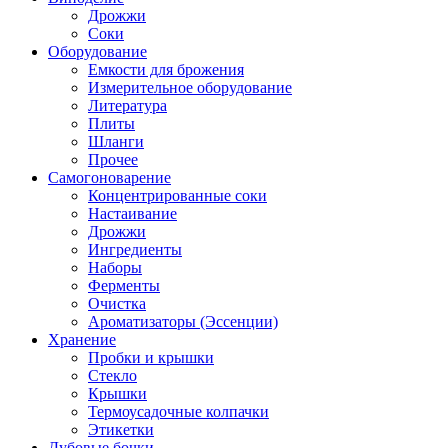
Дрожжи
Соки
Оборудование
Емкости для брожения
Измерительное оборудование
Литература
Плиты
Шланги
Прочее
Самогоноварение
Концентрированные соки
Настаивание
Дрожжи
Ингредиенты
Наборы
Ферменты
Очистка
Ароматизаторы (Эссенции)
Хранение
Пробки и крышки
Стекло
Крышки
Термоусадочные колпачки
Этикетки
Дубовые бочки