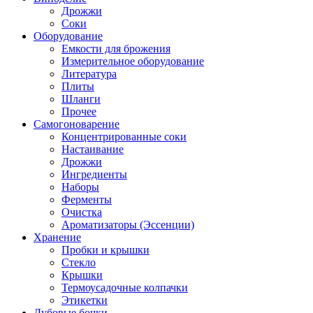
Дрожжи
Соки
Оборудование
Емкости для брожения
Измерительное оборудование
Литература
Плиты
Шланги
Прочее
Самогоноварение
Концентрированные соки
Настаивание
Дрожжи
Ингредиенты
Наборы
Ферменты
Очистка
Ароматизаторы (Эссенции)
Хранение
Пробки и крышки
Стекло
Крышки
Термоусадочные колпачки
Этикетки
Дубовые бочки