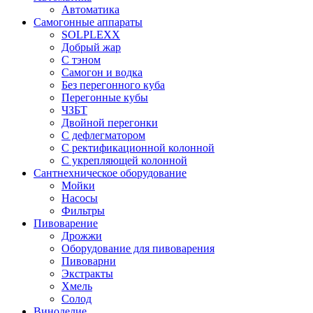
Автоматика
Самогонные аппараты
SOLPLEXX
Добрый жар
С тэном
Самогон и водка
Без перегонного куба
Перегонные кубы
ЧЗБТ
Двойной перегонки
С дефлегматором
С ректификационной колонной
С укрепляющей колонной
Сантнехническое оборудование
Мойки
Насосы
Фильтры
Пивоварение
Дрожжи
Оборудование для пивоварения
Пивоварни
Экстракты
Хмель
Солод
Виноделие