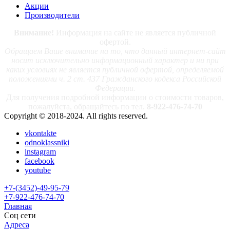
Акции
Производители
Внимание!
Информация на сайте не является публичной
офертой.
Обращаем Ваше внимание на то, что данный интернет-сайт
носит исключительно информационный характер и ни при
каких условиях не является публичной офертой, определяемой
положениями ч. 2 ст. 437 Гражданского кодекса Российской
Федерации.
Для получения подробной информации о стоимости товаров,
пожалуйста, обращайтесь по тел.
8-922-476-74-70
Copyright © 2018-2024. All rights reserved.
vkontakte
odnoklassniki
instagram
facebook
youtube
+7-(3452)-49-95-79
+7-922-476-74-70
Главная
Соц сети
Адреса