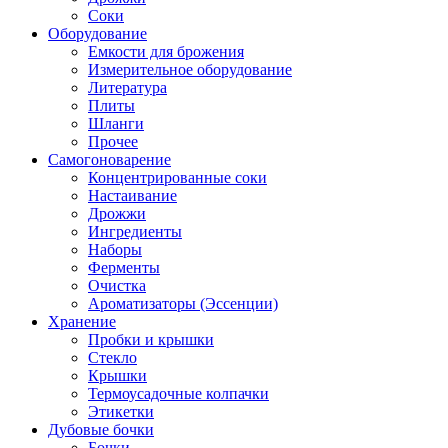
Соки
Оборудование
Емкости для брожения
Измерительное оборудование
Литература
Плиты
Шланги
Прочее
Самогоноварение
Концентрированные соки
Настаивание
Дрожжи
Ингредиенты
Наборы
Ферменты
Очистка
Ароматизаторы (Эссенции)
Хранение
Пробки и крышки
Стекло
Крышки
Термоусадочные колпачки
Этикетки
Дубовые бочки
Бочки