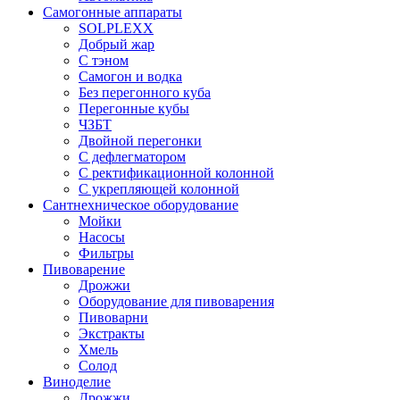
Самогонные аппараты
SOLPLEXX
Добрый жар
С тэном
Самогон и водка
Без перегонного куба
Перегонные кубы
ЧЗБТ
Двойной перегонки
С дефлегматором
С ректификационной колонной
С укрепляющей колонной
Сантнехническое оборудование
Мойки
Насосы
Фильтры
Пивоварение
Дрожжи
Оборудование для пивоварения
Пивоварни
Экстракты
Хмель
Солод
Виноделие
Дрожжи