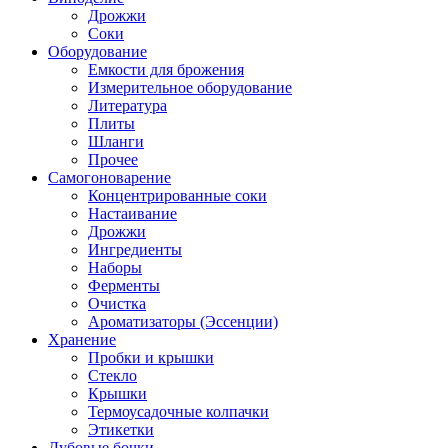
Дрожжи
Соки
Оборудование
Емкости для брожения
Измерительное оборудование
Литература
Плиты
Шланги
Прочее
Самогоноварение
Концентрированные соки
Настаивание
Дрожжи
Ингредиенты
Наборы
Ферменты
Очистка
Ароматизаторы (Эссенции)
Хранение
Пробки и крышки
Стекло
Крышки
Термоусадочные колпачки
Этикетки
Дубовые бочки