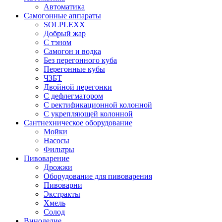
Автоматика
Самогонные аппараты
SOLPLEXX
Добрый жар
С тэном
Самогон и водка
Без перегонного куба
Перегонные кубы
ЧЗБТ
Двойной перегонки
С дефлегматором
С ректификационной колонной
С укрепляющей колонной
Сантнехническое оборудование
Мойки
Насосы
Фильтры
Пивоварение
Дрожжи
Оборудование для пивоварения
Пивоварни
Экстракты
Хмель
Солод
Виноделие