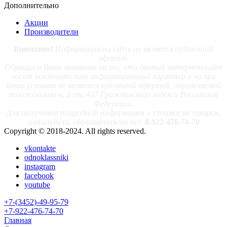
Дополнительно
Акции
Производители
Внимание!
Информация на сайте не является публичной
офертой.
Обращаем Ваше внимание на то, что данный интернет-сайт
носит исключительно информационный характер и ни при
каких условиях не является публичной офертой, определяемой
положениями ч. 2 ст. 437 Гражданского кодекса Российской
Федерации.
Для получения подробной информации о стоимости товаров,
пожалуйста, обращайтесь по тел.
8-922-476-74-70
Copyright © 2018-2024. All rights reserved.
vkontakte
odnoklassniki
instagram
facebook
youtube
+7-(3452)-49-95-79
+7-922-476-74-70
Главная