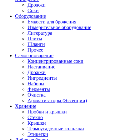
Дрожжи
Соки
Оборудование
Емкости для брожения
Измерительное оборудование
Литература
Плиты
Шланги
Прочее
Самогоноварение
Концентрированные соки
Настаивание
Дрожжи
Ингредиенты
Наборы
Ферменты
Очистка
Ароматизаторы (Эссенции)
Хранение
Пробки и крышки
Стекло
Крышки
Термоусадочные колпачки
Этикетки
Дубовые бочки