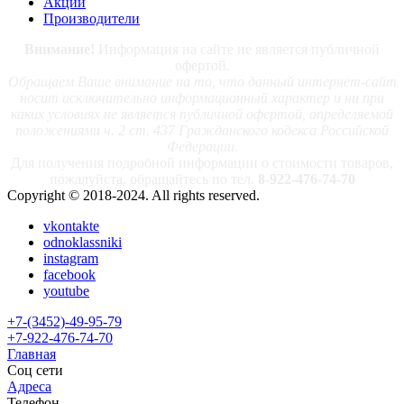
Акции
Производители
Внимание!
Информация на сайте не является публичной
офертой.
Обращаем Ваше внимание на то, что данный интернет-сайт
носит исключительно информационный характер и ни при
каких условиях не является публичной офертой, определяемой
положениями ч. 2 ст. 437 Гражданского кодекса Российской
Федерации.
Для получения подробной информации о стоимости товаров,
пожалуйста, обращайтесь по тел.
8-922-476-74-70
Copyright © 2018-2024. All rights reserved.
vkontakte
odnoklassniki
instagram
facebook
youtube
+7-(3452)-49-95-79
+7-922-476-74-70
Главная
Соц сети
Адреса
Телефон