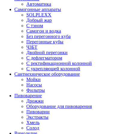
Автоматика
Самогонные аппараты
SOLPLEXX
Добрый жар
С тэном
Самогон и водка
Без перегонного куба
Перегонные кубы
ЧЗБТ
Двойной перегонки
С дефлегматором
С ректификационной колонной
С укрепляющей колонной
Сантнехническое оборудование
Мойки
Насосы
Фильтры
Пивоварение
Дрожжи
Оборудование для пивоварения
Пивоварни
Экстракты
Хмель
Солод
Виноделие