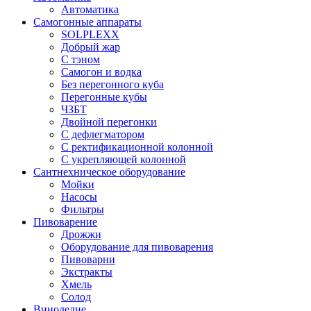
Автоматика
Самогонные аппараты
SOLPLEXX
Добрый жар
С тэном
Самогон и водка
Без перегонного куба
Перегонные кубы
ЧЗБТ
Двойной перегонки
С дефлегматором
С ректификационной колонной
С укрепляющей колонной
Сантнехническое оборудование
Мойки
Насосы
Фильтры
Пивоварение
Дрожжи
Оборудование для пивоварения
Пивоварни
Экстракты
Хмель
Солод
Виноделие