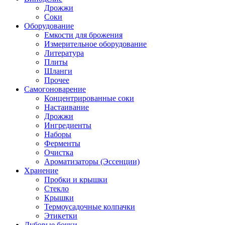
Дрожжи
Соки
Оборудование
Емкости для брожения
Измерительное оборудование
Литература
Плиты
Шланги
Прочее
Самогоноварение
Концентрированные соки
Настаивание
Дрожжи
Ингредиенты
Наборы
Ферменты
Очистка
Ароматизаторы (Эссенции)
Хранение
Пробки и крышки
Стекло
Крышки
Термоусадочные колпачки
Этикетки
Дубовые бочки