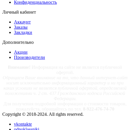
Конфиденциальность
Личный кабинет
Аккаунт
Заказы
Закладки
Дополнительно
Акции
Производители
Внимание!
Информация на сайте не является публичной
офертой.
Обращаем Ваше внимание на то, что данный интернет-сайт
носит исключительно информационный характер и ни при
каких условиях не является публичной офертой, определяемой
положениями ч. 2 ст. 437 Гражданского кодекса Российской
Федерации.
Для получения подробной информации о стоимости товаров,
пожалуйста, обращайтесь по тел.
8-922-476-74-70
Copyright © 2018-2024. All rights reserved.
vkontakte
odnoklassniki