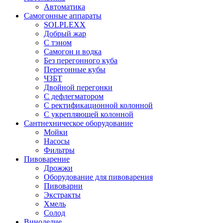
Автоматика
Самогонные аппараты
SOLPLEXX
Добрый жар
С тэном
Самогон и водка
Без перегонного куба
Перегонные кубы
ЧЗБТ
Двойной перегонки
С дефлегматором
С ректификационной колонной
С укрепляющей колонной
Сантнехническое оборудование
Мойки
Насосы
Фильтры
Пивоварение
Дрожжи
Оборудование для пивоварения
Пивоварни
Экстракты
Хмель
Солод
Виноделие