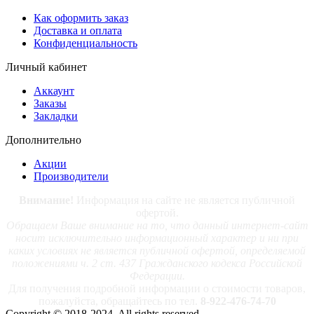
Как оформить заказ
Доставка и оплата
Конфиденциальность
Личный кабинет
Аккаунт
Заказы
Закладки
Дополнительно
Акции
Производители
Внимание!
Информация на сайте не является публичной
офертой.
Обращаем Ваше внимание на то, что данный интернет-сайт
носит исключительно информационный характер и ни при
каких условиях не является публичной офертой, определяемой
положениями ч. 2 ст. 437 Гражданского кодекса Российской
Федерации.
Для получения подробной информации о стоимости товаров,
пожалуйста, обращайтесь по тел.
8-922-476-74-70
Copyright © 2018-2024. All rights reserved.