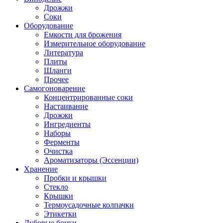
Дрожжи
Соки
Оборудование
Емкости для брожения
Измерительное оборудование
Литература
Плиты
Шланги
Прочее
Самогоноварение
Концентрированные соки
Настаивание
Дрожжи
Ингредиенты
Наборы
Ферменты
Очистка
Ароматизаторы (Эссенции)
Хранение
Пробки и крышки
Стекло
Крышки
Термоусадочные колпачки
Этикетки
Дубовые бочки