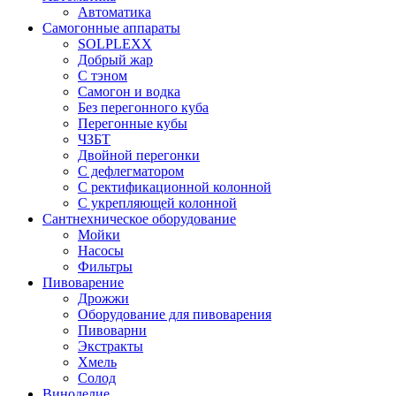
Автоматика
Самогонные аппараты
SOLPLEXX
Добрый жар
С тэном
Самогон и водка
Без перегонного куба
Перегонные кубы
ЧЗБТ
Двойной перегонки
С дефлегматором
С ректификационной колонной
С укрепляющей колонной
Сантнехническое оборудование
Мойки
Насосы
Фильтры
Пивоварение
Дрожжи
Оборудование для пивоварения
Пивоварни
Экстракты
Хмель
Солод
Виноделие