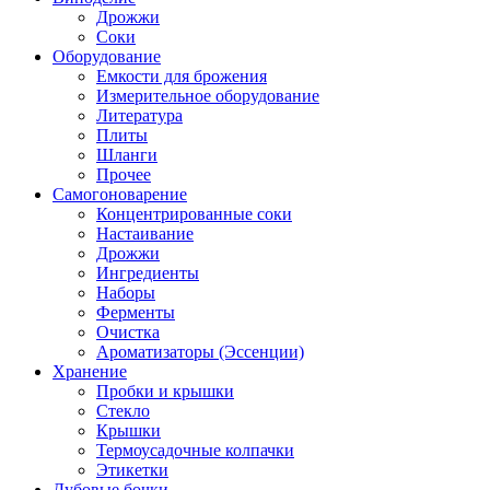
Дрожжи
Соки
Оборудование
Емкости для брожения
Измерительное оборудование
Литература
Плиты
Шланги
Прочее
Самогоноварение
Концентрированные соки
Настаивание
Дрожжи
Ингредиенты
Наборы
Ферменты
Очистка
Ароматизаторы (Эссенции)
Хранение
Пробки и крышки
Стекло
Крышки
Термоусадочные колпачки
Этикетки
Дубовые бочки