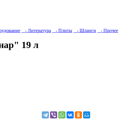
рудование
- Литература
- Плиты
- Шланги
- Прочее
ар" 19 л