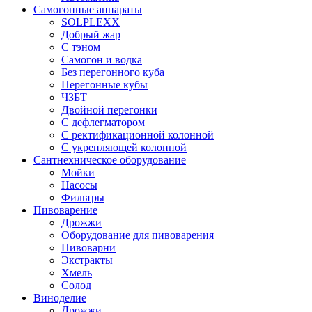
Самогонные аппараты
SOLPLEXX
Добрый жар
С тэном
Самогон и водка
Без перегонного куба
Перегонные кубы
ЧЗБТ
Двойной перегонки
С дефлегматором
С ректификационной колонной
С укрепляющей колонной
Сантнехническое оборудование
Мойки
Насосы
Фильтры
Пивоварение
Дрожжи
Оборудование для пивоварения
Пивоварни
Экстракты
Хмель
Солод
Виноделие
Дрожжи