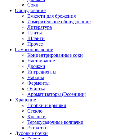
Соки
Оборудование
Емкости для брожения
Измерительное оборудование
Литература
Плиты
Шланги
Прочее
Самогоноварение
Концентрированные соки
Настаивание
Дрожжи
Ингредиенты
Наборы
Ферменты
Очистка
Ароматизаторы (Эссенции)
Хранение
Пробки и крышки
Стекло
Крышки
Термоусадочные колпачки
Этикетки
Дубовые бочки
Бочки