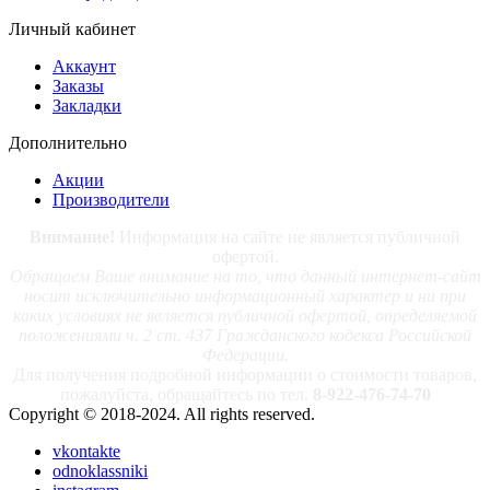
Личный кабинет
Аккаунт
Заказы
Закладки
Дополнительно
Акции
Производители
Внимание!
Информация на сайте не является публичной
офертой.
Обращаем Ваше внимание на то, что данный интернет-сайт
носит исключительно информационный характер и ни при
каких условиях не является публичной офертой, определяемой
положениями ч. 2 ст. 437 Гражданского кодекса Российской
Федерации.
Для получения подробной информации о стоимости товаров,
пожалуйста, обращайтесь по тел.
8-922-476-74-70
Copyright © 2018-2024. All rights reserved.
vkontakte
odnoklassniki