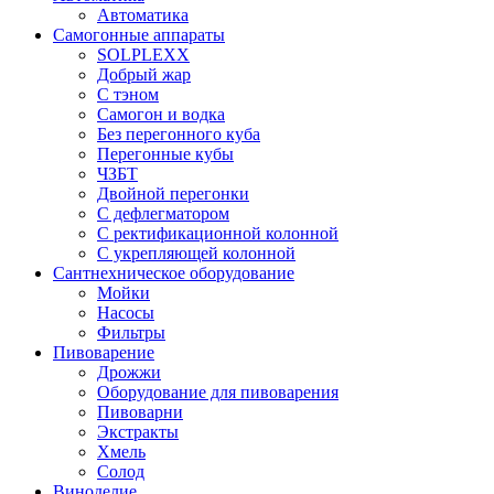
Автоматика
Самогонные аппараты
SOLPLEXX
Добрый жар
С тэном
Самогон и водка
Без перегонного куба
Перегонные кубы
ЧЗБТ
Двойной перегонки
С дефлегматором
С ректификационной колонной
С укрепляющей колонной
Сантнехническое оборудование
Мойки
Насосы
Фильтры
Пивоварение
Дрожжи
Оборудование для пивоварения
Пивоварни
Экстракты
Хмель
Солод
Виноделие