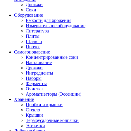
Дрожжи
Соки
Оборудование
Емкости для брожения
Измерительное оборудование
Литература
Плиты
Шланги
Прочее
Самогоноварение
Концентрированные соки
Настаивание
Дрожжи
Ингредиенты
Наборы
Ферменты
Очистка
Ароматизаторы (Эссенции)
Хранение
Пробки и крышки
Стекло
Крышки
Термоусадочные колпачки
Этикетки
Дубовые бочки