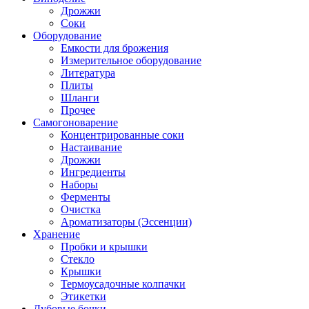
Дрожжи
Соки
Оборудование
Емкости для брожения
Измерительное оборудование
Литература
Плиты
Шланги
Прочее
Самогоноварение
Концентрированные соки
Настаивание
Дрожжи
Ингредиенты
Наборы
Ферменты
Очистка
Ароматизаторы (Эссенции)
Хранение
Пробки и крышки
Стекло
Крышки
Термоусадочные колпачки
Этикетки
Дубовые бочки