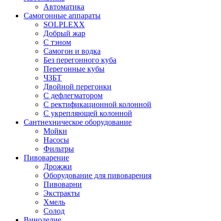
Автоматика
Самогонные аппараты
SOLPLEXX
Добрый жар
С тэном
Самогон и водка
Без перегонного куба
Перегонные кубы
ЧЗБТ
Двойной перегонки
С дефлегматором
С ректификационной колонной
С укрепляющей колонной
Сантнехническое оборудование
Мойки
Насосы
Фильтры
Пивоварение
Дрожжи
Оборудование для пивоварения
Пивоварни
Экстракты
Хмель
Солод
Виноделие