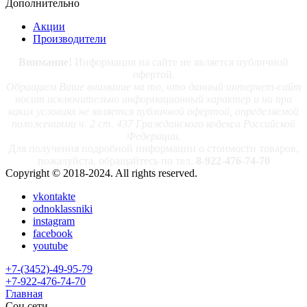
Дополнительно
Акции
Производители
Внимание!
Информация на сайте не является публичной
офертой.
Обращаем Ваше внимание на то, что данный интернет-сайт
носит исключительно информационный характер и ни при
каких условиях не является публичной офертой, определяемой
положениями ч. 2 ст. 437 Гражданского кодекса Российской
Федерации.
Для получения подробной информации о стоимости товаров,
пожалуйста, обращайтесь по тел.
8-922-476-74-70
Copyright © 2018-2024. All rights reserved.
vkontakte
odnoklassniki
instagram
facebook
youtube
+7-(3452)-49-95-79
+7-922-476-74-70
Главная
Соц сети