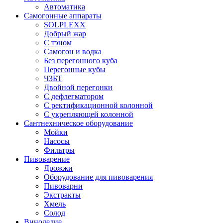
Автоматика
Самогонные аппараты
SOLPLEXX
Добрый жар
С тэном
Самогон и водка
Без перегонного куба
Перегонные кубы
ЧЗБТ
Двойной перегонки
С дефлегматором
С ректификационной колонной
С укрепляющей колонной
Сантнехническое оборудование
Мойки
Насосы
Фильтры
Пивоварение
Дрожжи
Оборудование для пивоварения
Пивоварни
Экстракты
Хмель
Солод
Виноделие