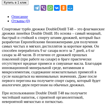
Купить в 1 клик
Описание
Отзывы (0)
Спиртовые турбо дрожжи DoubleDistill T48 – это флагманcкие
дрожжи линейки Double Distill. Их основа – самый мощный,
быстрый и стойкий к спирту штамм дрожжей, который был
разработан Европейскими биоинженерами для получения
самых чистых и мягких дистиллятов за короткое время. Он
способен переработать 9 кг сахара всего за 7 дней, а 6 кг
сахара за 48 часов. В отличии от дрожжей прошлых
поколений (при работе на сахаре) в браге практически
отсутствуют вредные примеси и сивушные масла. Благодаря
инновационной минеральной среде, витаминам и
микроэлементам, содержание нежелательных примесей в
сусле находиться на минимальных значениях. Даже после
первого перегона вы получаете спирт сырец, который будет
аналогичен двум перегонам на обычных дрожжах.
При использовании Double Distill T48 вы получаете
чистейший напиток, с приятной органолептикой,
невероятной мягкостью и питкостью.