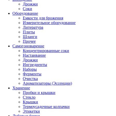
Дрожжи
Соки
Оборудование
Емкости для брожения
Измерительное оборудование
Литература
Плиты
Шланги
Прочее
Самогоноварение
Концентрированные соки
Настаивание
Дрожжи
Ингредиенты
Наборы
Ферменты
Очистка
Ароматизаторы (Эссенции)
Хранение
Пробки и крышки
Стекло
Крышки
Термоусадочные колпачки
Этикетки
Дубовые бочки