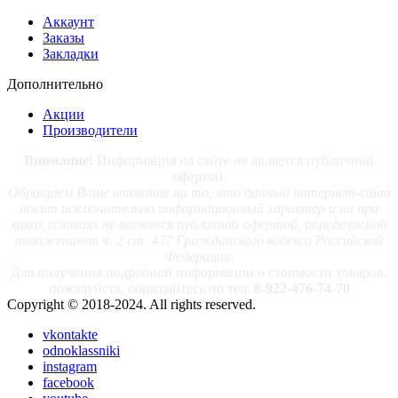
Аккаунт
Заказы
Закладки
Дополнительно
Акции
Производители
Внимание!
Информация на сайте не является публичной
офертой.
Обращаем Ваше внимание на то, что данный интернет-сайт
носит исключительно информационный характер и ни при
каких условиях не является публичной офертой, определяемой
положениями ч. 2 ст. 437 Гражданского кодекса Российской
Федерации.
Для получения подробной информации о стоимости товаров,
пожалуйста, обращайтесь по тел.
8-922-476-74-70
Copyright © 2018-2024. All rights reserved.
vkontakte
odnoklassniki
instagram
facebook