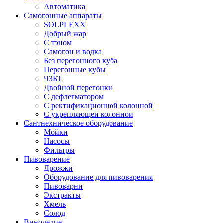
Автоматика
Самогонные аппараты
SOLPLEXX
Добрый жар
С тэном
Самогон и водка
Без перегонного куба
Перегонные кубы
ЧЗБТ
Двойной перегонки
С дефлегматором
С ректификационной колонной
С укрепляющей колонной
Сантнехническое оборудование
Мойки
Насосы
Фильтры
Пивоварение
Дрожжи
Оборудование для пивоварения
Пивоварни
Экстракты
Хмель
Солод
Виноделие