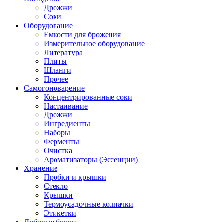
Дрожжи
Соки
Оборудование
Емкости для брожения
Измерительное оборудование
Литература
Плиты
Шланги
Прочее
Самогоноварение
Концентрированные соки
Настаивание
Дрожжи
Ингредиенты
Наборы
Ферменты
Очистка
Ароматизаторы (Эссенции)
Хранение
Пробки и крышки
Стекло
Крышки
Термоусадочные колпачки
Этикетки
Дубовые бочки