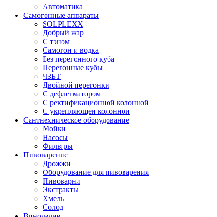
Автоматика
Самогонные аппараты
SOLPLEXX
Добрый жар
С тэном
Самогон и водка
Без перегонного куба
Перегонные кубы
ЧЗБТ
Двойной перегонки
С дефлегматором
С ректификационной колонной
С укрепляющей колонной
Сантнехническое оборудование
Мойки
Насосы
Фильтры
Пивоварение
Дрожжи
Оборудование для пивоварения
Пивоварни
Экстракты
Хмель
Солод
Виноделие