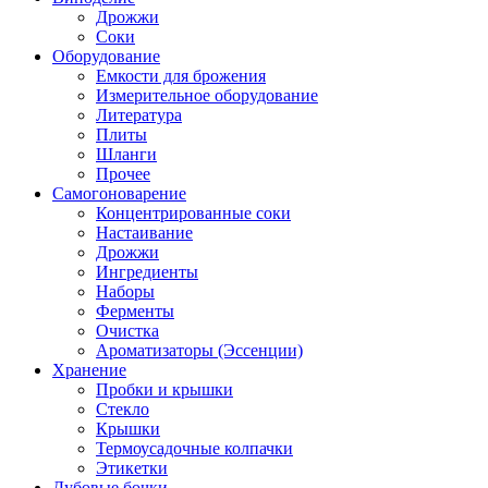
Дрожжи
Соки
Оборудование
Емкости для брожения
Измерительное оборудование
Литература
Плиты
Шланги
Прочее
Самогоноварение
Концентрированные соки
Настаивание
Дрожжи
Ингредиенты
Наборы
Ферменты
Очистка
Ароматизаторы (Эссенции)
Хранение
Пробки и крышки
Стекло
Крышки
Термоусадочные колпачки
Этикетки
Дубовые бочки