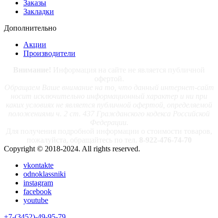
Заказы
Закладки
Дополнительно
Акции
Производители
Внимание!
Информация на сайте не является публичной
офертой.
Обращаем Ваше внимание на то, что данный интернет-сайт
носит исключительно информационный характер и ни при
каких условиях не является публичной офертой, определяемой
положениями ч. 2 ст. 437 Гражданского кодекса Российской
Федерации.
Для получения подробной информации о стоимости товаров,
пожалуйста, обращайтесь по тел.
8-922-476-74-70
Copyright © 2018-2024. All rights reserved.
vkontakte
odnoklassniki
instagram
facebook
youtube
+7-(3452)-49-95-79