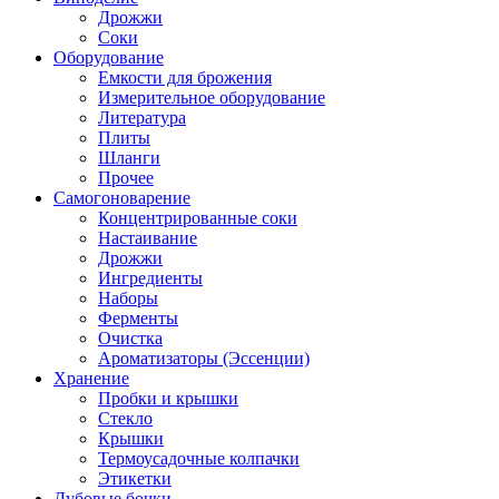
Дрожжи
Соки
Оборудование
Емкости для брожения
Измерительное оборудование
Литература
Плиты
Шланги
Прочее
Самогоноварение
Концентрированные соки
Настаивание
Дрожжи
Ингредиенты
Наборы
Ферменты
Очистка
Ароматизаторы (Эссенции)
Хранение
Пробки и крышки
Стекло
Крышки
Термоусадочные колпачки
Этикетки
Дубовые бочки