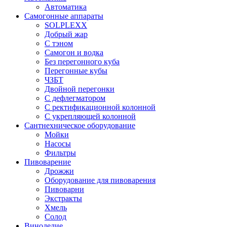
Автоматика
Самогонные аппараты
SOLPLEXX
Добрый жар
С тэном
Самогон и водка
Без перегонного куба
Перегонные кубы
ЧЗБТ
Двойной перегонки
С дефлегматором
С ректификационной колонной
С укрепляющей колонной
Сантнехническое оборудование
Мойки
Насосы
Фильтры
Пивоварение
Дрожжи
Оборудование для пивоварения
Пивоварни
Экстракты
Хмель
Солод
Виноделие