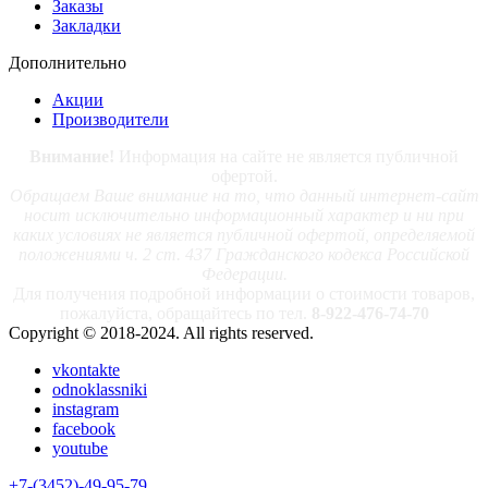
Заказы
Закладки
Дополнительно
Акции
Производители
Внимание!
Информация на сайте не является публичной
офертой.
Обращаем Ваше внимание на то, что данный интернет-сайт
носит исключительно информационный характер и ни при
каких условиях не является публичной офертой, определяемой
положениями ч. 2 ст. 437 Гражданского кодекса Российской
Федерации.
Для получения подробной информации о стоимости товаров,
пожалуйста, обращайтесь по тел.
8-922-476-74-70
Copyright © 2018-2024. All rights reserved.
vkontakte
odnoklassniki
instagram
facebook
youtube
+7-(3452)-49-95-79