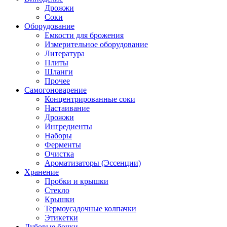
Дрожжи
Соки
Оборудование
Емкости для брожения
Измерительное оборудование
Литература
Плиты
Шланги
Прочее
Самогоноварение
Концентрированные соки
Настаивание
Дрожжи
Ингредиенты
Наборы
Ферменты
Очистка
Ароматизаторы (Эссенции)
Хранение
Пробки и крышки
Стекло
Крышки
Термоусадочные колпачки
Этикетки
Дубовые бочки