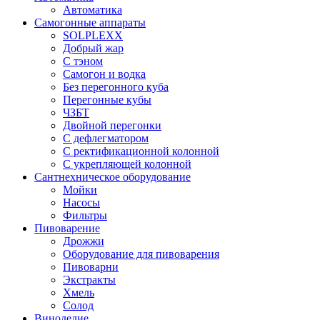
Автоматика
Самогонные аппараты
SOLPLEXX
Добрый жар
С тэном
Самогон и водка
Без перегонного куба
Перегонные кубы
ЧЗБТ
Двойной перегонки
С дефлегматором
С ректификационной колонной
С укрепляющей колонной
Сантнехническое оборудование
Мойки
Насосы
Фильтры
Пивоварение
Дрожжи
Оборудование для пивоварения
Пивоварни
Экстракты
Хмель
Солод
Виноделие